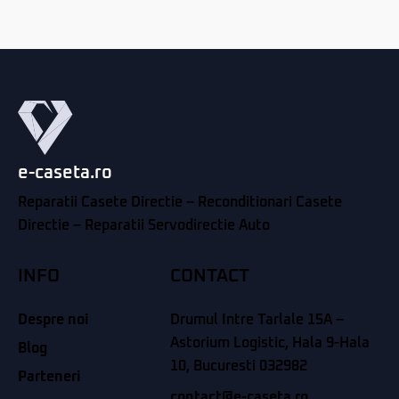
e-caseta.ro
Reparatii Casete Directie – Reconditionari Casete
Directie – Reparatii Servodirectie Auto
INFO
CONTACT
Despre noi
Drumul Intre Tarlale 15A –
Astorium Logistic, Hala 9-Hala
Blog
10, Bucuresti 032982
Parteneri
contact@e-caseta.ro