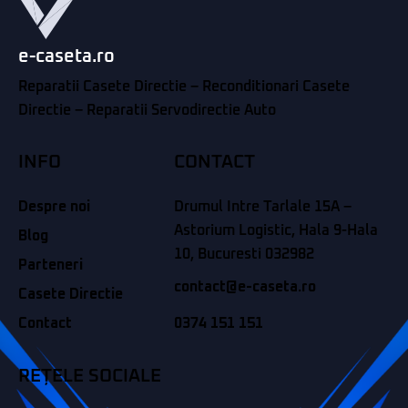
e-caseta.ro
Reparatii Casete Directie – Reconditionari Casete
Directie – Reparatii Servodirectie Auto
INFO
CONTACT
Despre noi
Drumul Intre Tarlale 15A –
Astorium Logistic, Hala 9-Hala
Blog
10, Bucuresti 032982
Parteneri
contact@e-caseta.ro
Casete Directie
Contact
0374 151 151
REȚELE SOCIALE